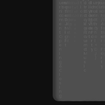
u
a
m
e
v
m
i
i
a
a
a
i
t
o
i
d
i
l
u
o
n
y
t
a
u
m
r
t
s
a
p
s
o
r
t
t
i
t
r
i
l
o
h
n
d
l
n
i
a
n
i
t
W
i
n
t
i
r
o
B
S
y
N
r
u
w
E
s
c
r
n
a
o
e
a
n
N
i
o
a
n
a
t
a
i
e
r
i
n
h
J
m
n
D
l
g
i
e
n
c
y
E
g
t
a
t
t
/
t
a
e
J
k
E
g
s
k
l
v
h
t
t
h
r
A
i
y
n
N
v
h
g
e
e
t
e
D
y
f
a
t
i
e
t
r
E
n
P
h
t
l
n
O
g
n
o
v
t
a
o
e
s
t
p
h
t
u
e
r
l
r
i
e
t
n
n
t
+
-
n
d
t
y
D
P
i
M
J
a
n
u
)
r
g
s
t
&
i
y
C
c
l
o
s
i
n
g